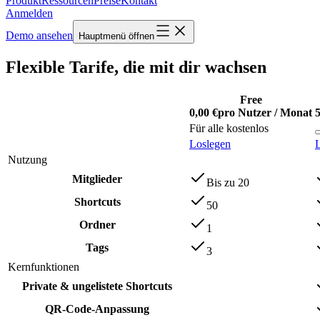
Produkt
Ressourcen
Preise
Kontakt
Anmelden
Demo ansehen
Hauptmenü öffnen
Flexible Tarife, die mit dir wachsen
Free
0,00 €
pro Nutzer / Monat
5
Für alle kostenlos
Loslegen
Nutzung
Mitglieder
Bis zu 20
Shortcuts
50
Ordner
1
Tags
3
Kernfunktionen
Private & ungelistete Shortcuts
QR-Code-Anpassung