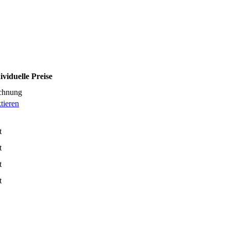
ividuelle Preise
echnung
tieren
t
t
t
t