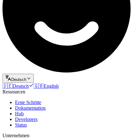
Deutsch
🇩🇪
Deutsch
🇬🇧
English
Ressourcen
Erste Schritte
Dokumentation
Hub
Developers
Status
Unternehmen